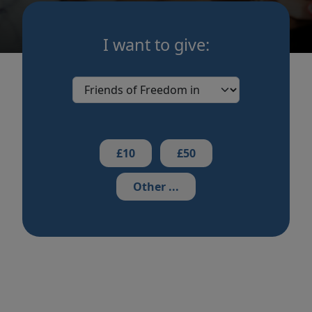
I want to give:
£10
£50
Other ...