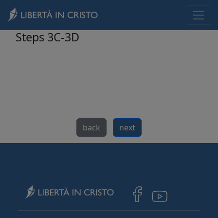
Skip to main content
Steps 3C-3D
back
next
Image
Image